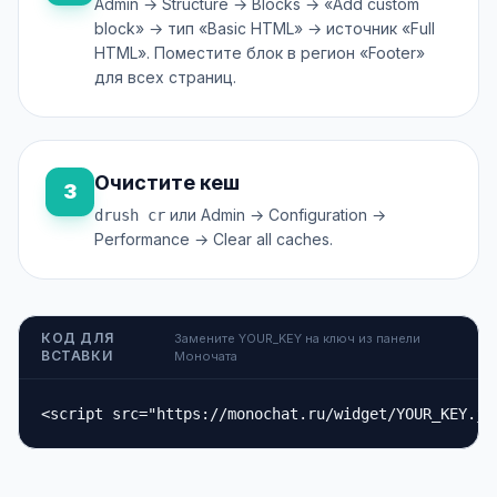
Admin → Structure → Blocks → «Add custom
block» → тип «Basic HTML» → источник «Full
HTML». Поместите блок в регион «Footer»
для всех страниц.
Очистите кеш
3
или Admin → Configuration →
drush cr
Performance → Clear all caches.
КОД ДЛЯ
Замените YOUR_KEY на ключ из панели
ВСТАВКИ
Моночата
<script src="https://monochat.ru/widget/YOUR_KEY.js