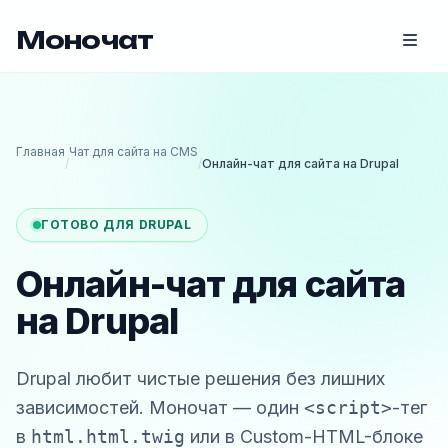
Моночат
Главная
Чат для сайта на CMS
/
/
Онлайн-чат для сайта на Drupal
ГОТОВО ДЛЯ DRUPAL
Онлайн-чат для сайта
на Drupal
Drupal любит чистые решения без лишних
зависимостей. Моночат — один
<script>
-тег
в
html.html.twig
или в Custom-HTML-блоке