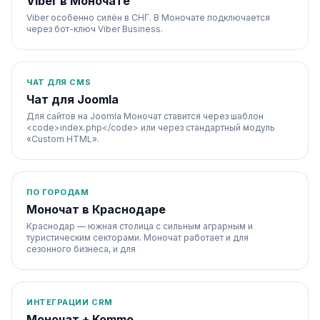
Viber в Моночате
Viber особенно силён в СНГ. В Моночате подключается
через бот-ключ Viber Business.
ЧАТ ДЛЯ CMS
Чат для Joomla
Для сайтов на Joomla Моночат ставится через шаблон
<code>index.php</code> или через стандартный модуль
«Custom HTML».
ПО ГОРОДАМ
Моночат в Краснодаре
Краснодар — южная столица с сильным аграрным и
туристическим секторами. Моночат работает и для
сезонного бизнеса, и для
ИНТЕГРАЦИИ CRM
Моночат + Kommo