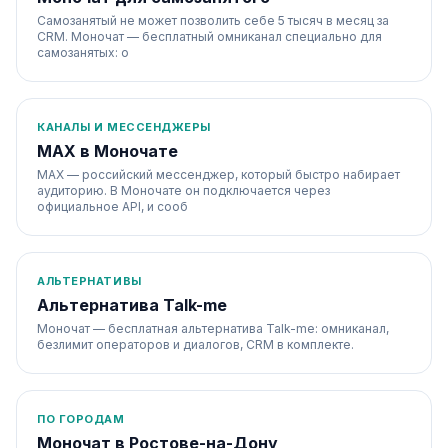
Самозанятый не может позволить себе 5 тысяч в месяц за
CRM. Моночат — бесплатный омниканал специально для
самозанятых: о
КАНАЛЫ И МЕССЕНДЖЕРЫ
MAX в Моночате
MAX — российский мессенджер, который быстро набирает
аудиторию. В Моночате он подключается через
официальное API, и сооб
АЛЬТЕРНАТИВЫ
Альтернатива Talk-me
Моночат — бесплатная альтернатива Talk-me: омниканал,
безлимит операторов и диалогов, CRM в комплекте.
ПО ГОРОДАМ
Моночат в Ростове-на-Дону