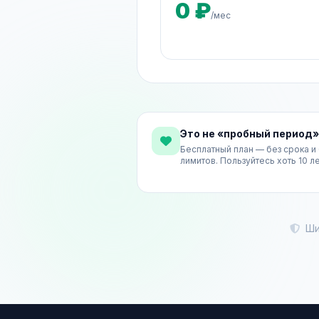
0 ₽
/мес
Это не «пробный период»
Бесплатный план — без срока и
лимитов. Пользуйтесь хоть 10 ле
Шиф