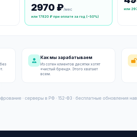
2970 ₽
или 29
/мес
или 17820 ₽ при оплате за год (−50%)
Как мы зарабатываем
 без
Из сотен клиентов десятки хотят
т.
«чистый бренд». Этого хватает
всем.
рование · серверы в РФ · 152-ФЗ · бесплатные обновления на