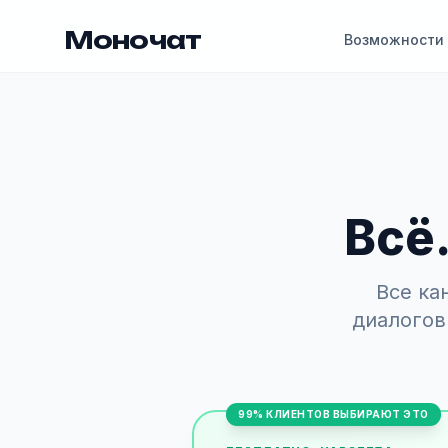
Моночат
Возможности
Всё
Все ка
диалого
99% КЛИЕНТОВ ВЫБИРАЮТ ЭТО