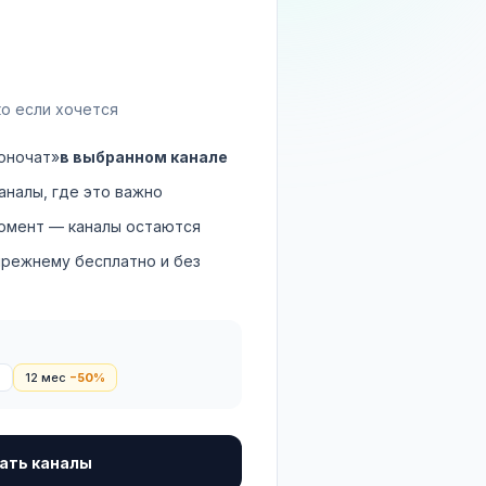
ко если хочется
оночат»
в выбранном канале
аналы, где это важно
омент — каналы остаются
прежнему бесплатно и без
%
12 мес
−50%
ать каналы