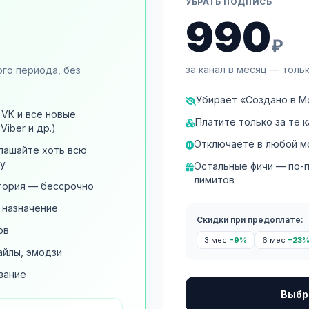
УБРАТЬ ПОДПИСЬ
990
₽
за канал в месяц — толь
ого периода, без
Убирает «Создано в М
, VK и все новые
Платите только за те к
Viber и др.)
Отключаете в любой м
лашайте хоть всю
у
Остальные фичи — по-
лимитов
стория — бессрочно
, назначение
Скидки при предоплате:
ов
3 мес
−9%
6 мес
−23
айлы, эмодзи
вание
Выбр