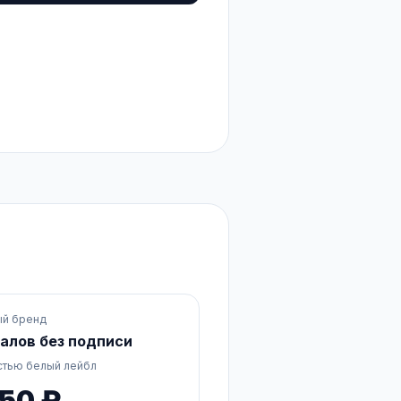
ый бренд
налов без подписи
тью белый лейбл
50 ₽