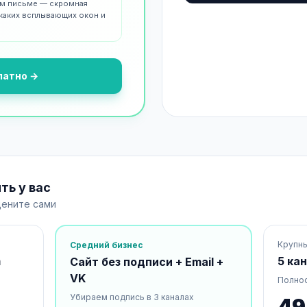
ом письме — скромная
икаких всплывающих окон и
латно →
ть у вас
ените сами
Крупн
Средний бизнес
m
5 ка
Сайт без подписи + Email +
VK
Полнос
Убираем подпись в 3 каналах
49