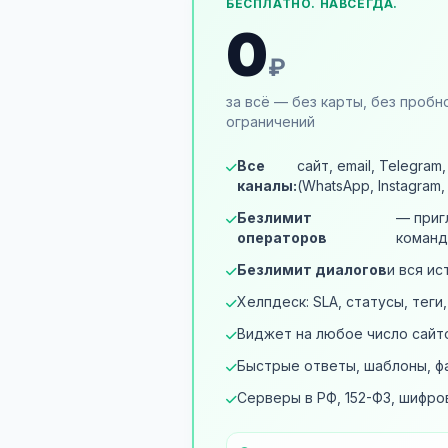
БЕСПЛАТНО. НАВСЕГДА.
0
₽
за всё — без карты, без пробн
ограничений
Все
сайт, email, Telegram
каналы:
(WhatsApp, Instagram, 
Безлимит
— приг
операторов
команд
Безлимит диалогов
и вся и
Хелпдеск: SLA, статусы, теги
Виджет на любое число сайт
Быстрые ответы, шаблоны, ф
Серверы в РФ, 152-ФЗ, шифро