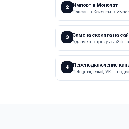
Импорт в Моночат
2
Панель → Клиенты → Импо
Замена скрипта на са
3
Удаляете строку JivoSite,
Переподключение кан
4
Telegram, email, VK — подк