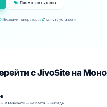
Посмотреть цены
Безлимит операторов
1 минута установки
ерейти с JivoSite на Мон
ов
ишь. В Моночате — не платишь никогда.