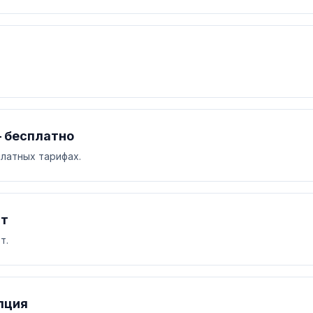
— бесплатно
платных тарифах.
ат
т.
пция