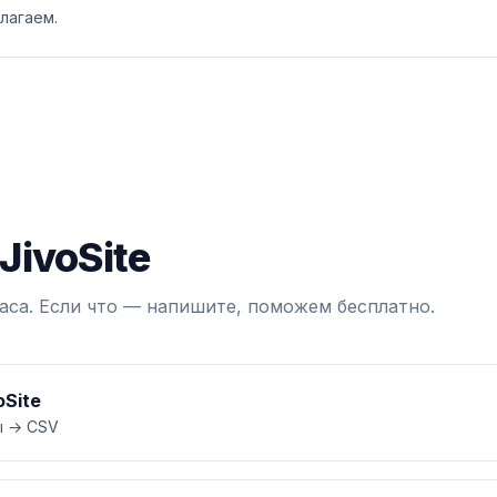
лагаем.
JivoSite
аса. Если что — напишите, поможем бесплатно.
oSite
ы → CSV