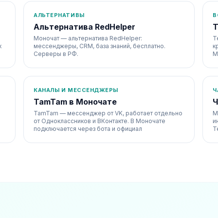
АЛЬТЕРНАТИВЫ
В
Альтернатива RedHelper
Т
Моночат — альтернатива RedHelper:
Т
х
мессенджеры, CRM, база знаний, бесплатно.
к
Серверы в РФ.
М
КАНАЛЫ И МЕССЕНДЖЕРЫ
Ч
TamTam в Моночате
Ч
TamTam — мессенджер от VK, работает отдельно
М
от Одноклассников и ВКонтакте. В Моночате
и
подключается через бота и официал
T