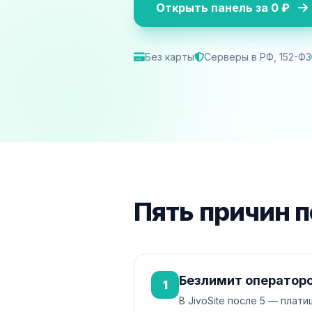
Открыть панель за 0 ₽
Без карты
Серверы в РФ, 152-ФЗ
Пять причин п
Безлимит оператор
1
В JivoSite после 5 — плат