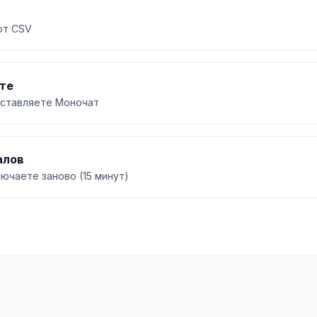
рт CSV
йте
 вставляете Моночат
алов
лючаете заново (15 минут)