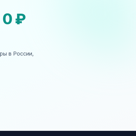
а
0 ₽
ры в России,