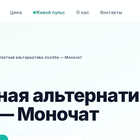
Цена
Живой пульс
О нас
Контакты
платная альтернатива JivoSite — Моночат
ная альтернати
 — Моночат