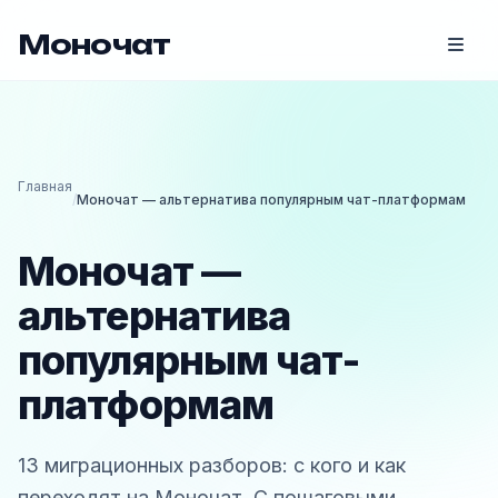
Моночат
Главная
/
Моночат — альтернатива популярным чат-платформам
Моночат —
альтернатива
популярным чат-
платформам
13 миграционных разборов: с кого и как
переходят на Моночат. С пошаговыми