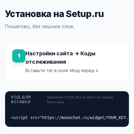
Установка на Setup.ru
Пошагово, без лишних слов.
Настройки сайта → Коды
1
отслеживания
Вставьте тег в поле «Код перед ».
КОД ДЛЯ
Замените YOUR_KEY на ключ из панели
ВСТАВКИ
Моночата
<script src="https://monochat.ru/widget/YOUR_KEY.js