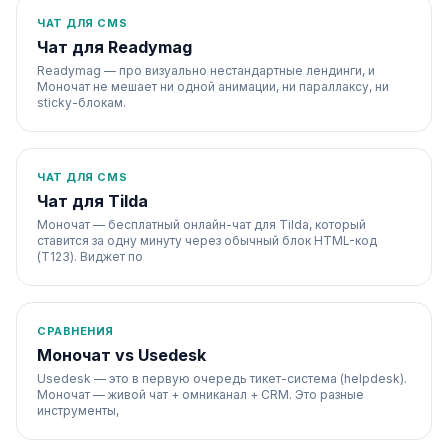
ЧАТ ДЛЯ CMS
Чат для Readymag
Readymag — про визуально нестандартные лендинги, и
Моночат не мешает ни одной анимации, ни параллаксу, ни
sticky-блокам.
ЧАТ ДЛЯ CMS
Чат для Tilda
Моночат — бесплатный онлайн-чат для Tilda, который
ставится за одну минуту через обычный блок HTML-код
(T123). Виджет по
СРАВНЕНИЯ
Моночат vs Usedesk
Usedesk — это в первую очередь тикет-система (helpdesk).
Моночат — живой чат + омниканал + CRM. Это разные
инструменты,