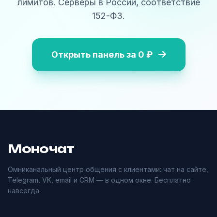
лимитов. Серверы в России, соответствие
152-ФЗ.
Открыть панель за 0 ₽
Моночат
Омниканальный центр общения с клиентами: чат на сайте,
Telegram, VK, email и CRM — в одном окне. Бесплатно
навсегда.