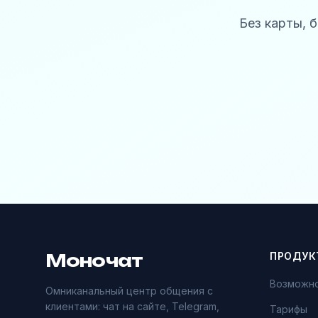
Без карты, 
Моночат
ПРОДУК
Возможн
Омниканальный центр общения с
клиентами: чат на сайте, Telegram,
Тарифы