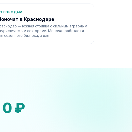
О ГОРОДАМ
оночат в Краснодаре
раснодар — южная столица с сильным аграрным
 туристическим секторами. Моночат работает и
ля сезонного бизнеса, и для
а
0 ₽