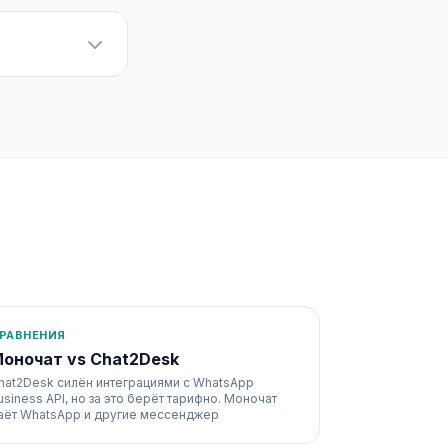
РАВНЕНИЯ
оночат vs Chat2Desk
hat2Desk силён интеграциями с WhatsApp
usiness API, но за это берёт тарифно. Моночат
аёт WhatsApp и другие мессенджер