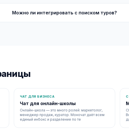
Можно ли интегрировать с поиском туров?
раницы
ЧАТ ДЛЯ БИЗНЕСА
С
Чат для онлайн-школы
М
Онлайн-школа — это много ролей: маркетолог,
C
менеджер продаж, куратор. Моночат даёт всем
B
единый инбокс и разделение по те
д