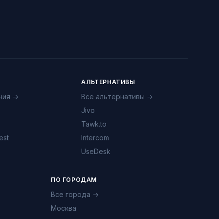
АЛЬТЕРНАТИВЫ
ния →
Все альтернативы →
Jivo
Tawk.to
est
Intercom
UseDesk
ПО ГОРОДАМ
Все города →
Москва