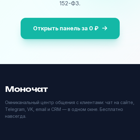
152-ФЗ.
Открыть панель за 0 ₽
Моночат
Омниканальный центр общения с клиентами: чат на сайте,
Telegram, VK, email и CRM — в одном окне. Бесплатно
навсегда.