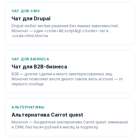
ЧАТ ДЛЯ CMS
Чат для Drupal
Drupal любит чистые решения без лишних зависимостей.
Моночат — один <code>&lt;script&gt;</code>-тег в
<code>html.html.tw
ЧАТ ДЛЯ БИЗНЕСА
Чат для B2B-бизнеса
B2B — долгие сделки и много заинтересованных лиц.
Моночат позволяет вести диалог сквозь весь account — от
первого сообще
АЛЬТЕРНАТИВЫ
Альтернатива Carrot quest
Моночат — бюджетная альтернатива Carrot quest: омниканал
и CRM, без тысяч рублей в месяц за подписку.