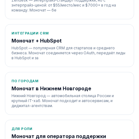
Zendesk — энтерпрайз-стандарт поддержки, но с
энтерпрайз-ценой: от $55/место/мес и $7000+ в год на
команду. Моночат — бе
ИНТЕГРАЦИИ CRM
Моночат + HubSpot
HubSpot — популярная CRM для стартапов и среднего
бизнеса. Моночат соединяется через OAuth, передаёт лиды
в HubSpot и за
ПО ГОРОДАМ
Моночат в Нижнем Новгороде
Нижний Новгород — автомобильная столица России и
крупный IT-хаб. Моночат подходит и автосервисам, и
диджитал-агентствам.
ДЛЯ РОЛИ
Моночат для оператора поддержки