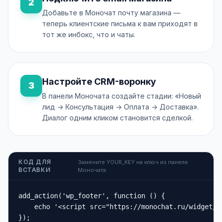
2
Добавьте в Моночат почту магазина —
теперь клиентские письма к вам приходят в
тот же инбокс, что и чаты.
Настройте CRM-воронку
3
В панели Моночата создайте стадии: «Новый
лид → Консультация → Оплата → Доставка».
Диалог одним кликом становится сделкой.
КОД ДЛЯ
Замените YOUR_KEY на ключ из панели
ВСТАВКИ
Моночата
add_action('wp_footer', function () {

    echo '<script src="https://monochat.ru/widget/YO
});