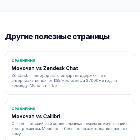
Другие полезные страницы
СРАВНЕНИЯ
Моночат vs Zendesk Chat
Zendesk — энтерпрайз-стандарт поддержки, но с
энтерпрайз-ценой: от $55/место/мес и $7000+ в год на
команду. Моночат — бе
СРАВНЕНИЯ
Моночат vs Callibri
Callibri — российский сервис омниканальных коммуникаций с
коллтрекингом. Моночат — бесплатная альтернатива для тех,
кому